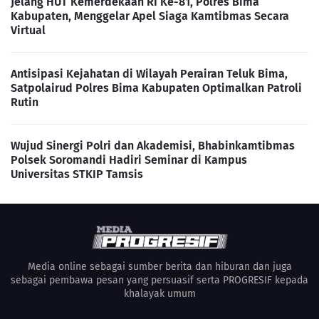
Jelang HUT Kemerdekaan RI Ke-81, Polres Bima
Kabupaten, Menggelar Apel Siaga Kamtibmas Secara
Virtual
Antisipasi Kejahatan di Wilayah Perairan Teluk Bima,
Satpolairud Polres Bima Kabupaten Optimalkan Patroli
Rutin
Wujud Sinergi Polri dan Akademisi, Bhabinkamtibmas
Polsek Soromandi Hadiri Seminar di Kampus
Universitas STKIP Tamsis
Media online sebagai sumber berita dan hiburan dan juga
sebagai pembawa pesan yang persuasif serta PROGRESIF kepada
khalayak umum