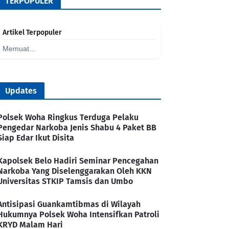
TERPOPULER
Artikel Terpopuler
Memuat...
Updates
Polsek Woha Ringkus Terduga Pelaku
Pengedar Narkoba Jenis Shabu 4 Paket BB
Siap Edar Ikut Disita
Kapolsek Belo Hadiri Seminar Pencegahan
Narkoba Yang Diselenggarakan Oleh KKN
Universitas STKIP Tamsis dan Umbo
Antisipasi Guankamtibmas di Wilayah
Hukumnya Polsek Woha Intensifkan Patroli
KRYD Malam Hari