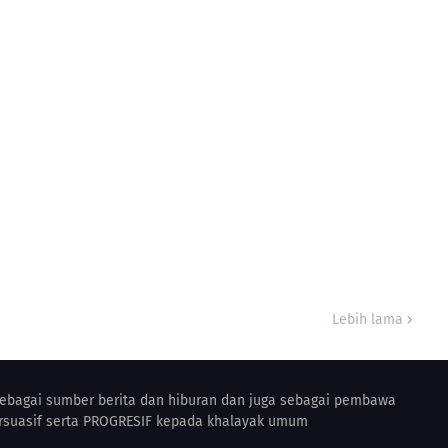
Lebih lama
sebagai sumber berita dan hiburan dan juga sebagai pembawa
rsuasif serta PROGRESIF kepada khalayak umum