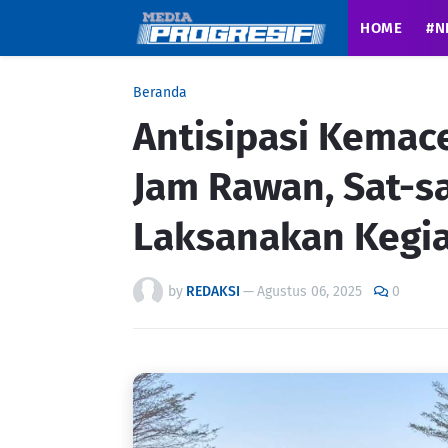
HOME
#N
Beranda
Antisipasi Kemac
Jam Rawan, Sat-s
Laksanakan Kegi
by
REDAKSI
—
Agustus 06, 2025
0