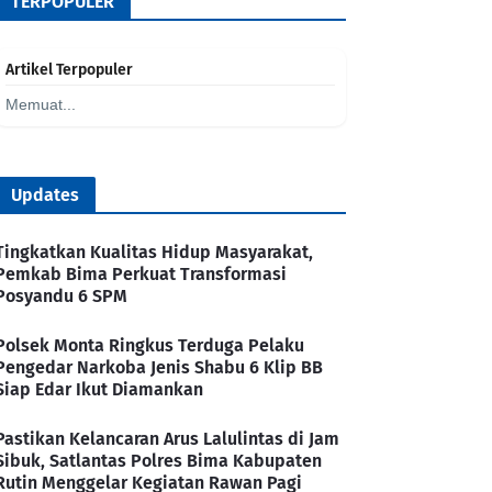
TERPOPULER
Artikel Terpopuler
Memuat...
Updates
Tingkatkan Kualitas Hidup Masyarakat,
Pemkab Bima Perkuat Transformasi
Posyandu 6 SPM
Polsek Monta Ringkus Terduga Pelaku
Pengedar Narkoba Jenis Shabu 6 Klip BB
Siap Edar Ikut Diamankan
Pastikan Kelancaran Arus Lalulintas di Jam
Sibuk, Satlantas Polres Bima Kabupaten
Rutin Menggelar Kegiatan Rawan Pagi