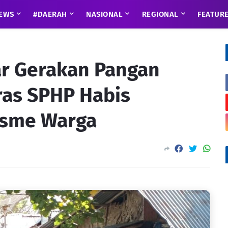
EWS
#DAERAH
NASIONAL
REGIONAL
FEATUR
r Gerakan Pangan
ras SPHP Habis
asme Warga