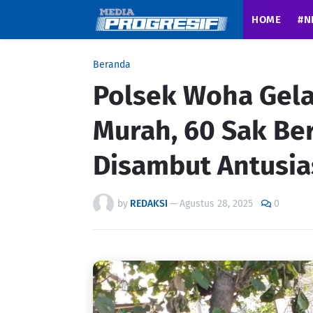
HOME
#N
Beranda
Polsek Woha Gela
Murah, 60 Sak Be
Disambut Antusi
by
REDAKSI
—
Agustus 28, 2025
0