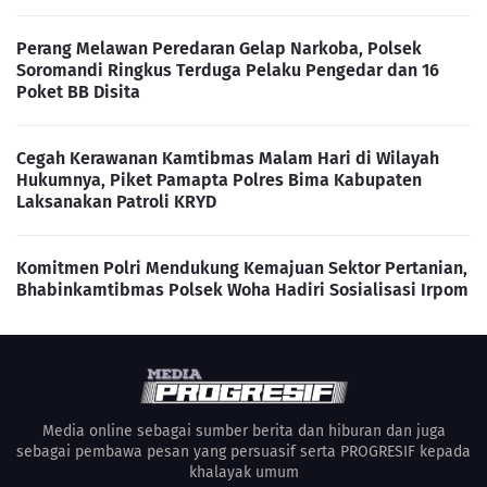
Perang Melawan Peredaran Gelap Narkoba, Polsek
Soromandi Ringkus Terduga Pelaku Pengedar dan 16
Poket BB Disita
Cegah Kerawanan Kamtibmas Malam Hari di Wilayah
Hukumnya, Piket Pamapta Polres Bima Kabupaten
Laksanakan Patroli KRYD
Komitmen Polri Mendukung Kemajuan Sektor Pertanian,
Bhabinkamtibmas Polsek Woha Hadiri Sosialisasi Irpom
Media online sebagai sumber berita dan hiburan dan juga
sebagai pembawa pesan yang persuasif serta PROGRESIF kepada
khalayak umum