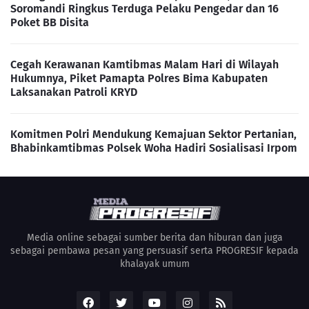
Soromandi Ringkus Terduga Pelaku Pengedar dan 16
Poket BB Disita
Cegah Kerawanan Kamtibmas Malam Hari di Wilayah
Hukumnya, Piket Pamapta Polres Bima Kabupaten
Laksanakan Patroli KRYD
Komitmen Polri Mendukung Kemajuan Sektor Pertanian,
Bhabinkamtibmas Polsek Woha Hadiri Sosialisasi Irpom
Media online sebagai sumber berita dan hiburan dan juga
sebagai pembawa pesan yang persuasif serta PROGRESIF kepada
khalayak umum