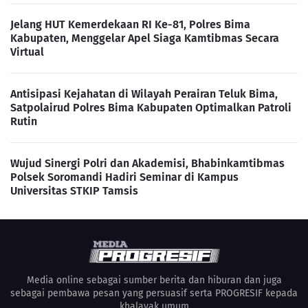
Jelang HUT Kemerdekaan RI Ke-81, Polres Bima
Kabupaten, Menggelar Apel Siaga Kamtibmas Secara
Virtual
Antisipasi Kejahatan di Wilayah Perairan Teluk Bima,
Satpolairud Polres Bima Kabupaten Optimalkan Patroli
Rutin
Wujud Sinergi Polri dan Akademisi, Bhabinkamtibmas
Polsek Soromandi Hadiri Seminar di Kampus
Universitas STKIP Tamsis
Media online sebagai sumber berita dan hiburan dan juga
sebagai pembawa pesan yang persuasif serta PROGRESIF kepada
khalayak umum