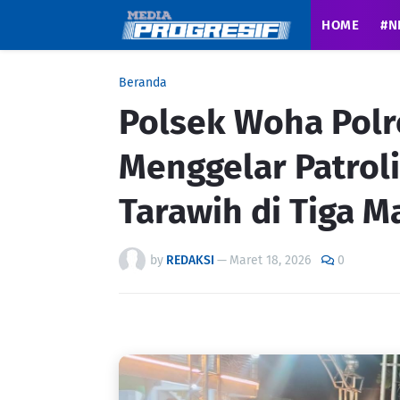
HOME
#N
Beranda
Polsek Woha Pol
Menggelar Patrol
Tarawih di Tiga M
by
REDAKSI
—
Maret 18, 2026
0