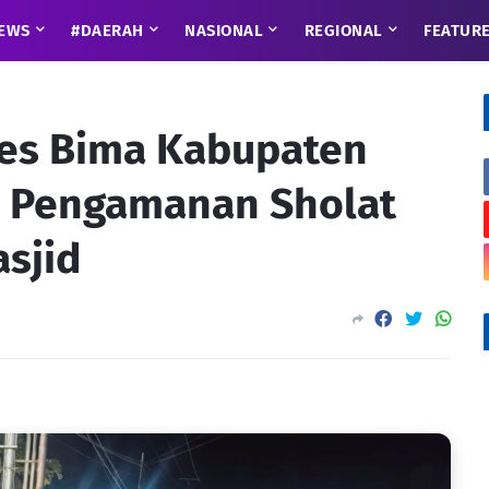
EWS
#DAERAH
NASIONAL
REGIONAL
FEATUR
res Bima Kabupaten
i Pengamanan Sholat
asjid