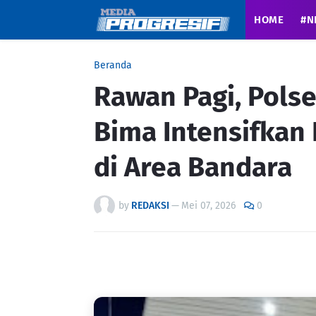
HOME
#N
Beranda
Rawan Pagi, Pols
Bima Intensifkan 
di Area Bandara
by
REDAKSI
—
Mei 07, 2026
0