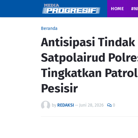
HOME
#N
Beranda
Antisipasi Tindak
Satpolairud Polr
Tingkatkan Patrol
Pesisir
by
REDAKSI
—
Juni 28, 2026
0