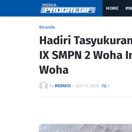
HOME
#N
Beranda
Hadiri Tasyukura
IX SMPN 2 Woha I
Woha
by
REDAKSI
—
Juni 13, 2026
0