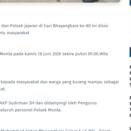
an Polsek jajaran di hari Bhayangkara ke-80 ini disisi
ntu masyarakat
Monta pada Kamis 18 Juni 2026 sekira pukul 09.00.Wita
n kepada masyarakat dan warga yang kurang mampu sebagai
at.
a AKP Sudirman SH dan didampingi oleh Pengurus
 seluruh personel Polsek Monta.
P Muhammad Anton Bhayangkara Gaisar S.I.K.MH., dalam