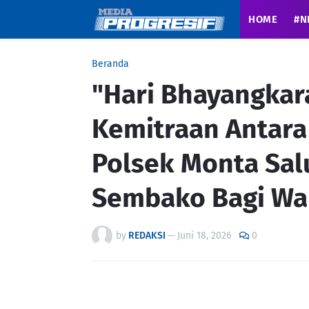
HOME
#N
Beranda
"Hari Bhayangkar
Kemitraan Antara 
Polsek Monta Sal
Sembako Bagi Wa
by
REDAKSI
—
Juni 18, 2026
0