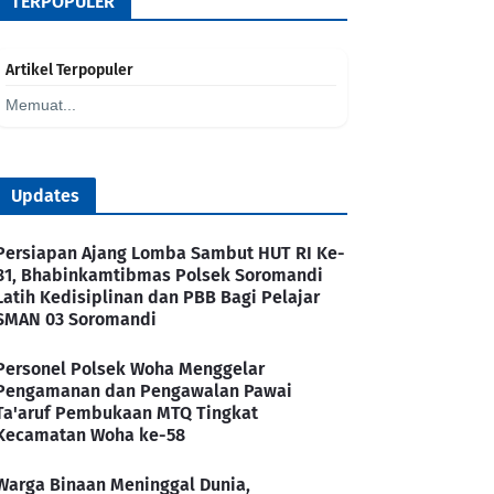
TERPOPULER
Artikel Terpopuler
Memuat...
Updates
Persiapan Ajang Lomba Sambut HUT RI Ke-
81, Bhabinkamtibmas Polsek Soromandi
Latih Kedisiplinan dan PBB Bagi Pelajar
SMAN 03 Soromandi
Personel Polsek Woha Menggelar
Pengamanan dan Pengawalan Pawai
Ta'aruf Pembukaan MTQ Tingkat
Kecamatan Woha ke-58
Warga Binaan Meninggal Dunia,