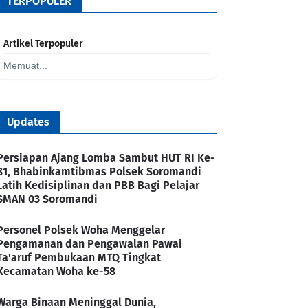
TERPOPULER
Artikel Terpopuler
Memuat...
Updates
Persiapan Ajang Lomba Sambut HUT RI Ke-
81, Bhabinkamtibmas Polsek Soromandi
Latih Kedisiplinan dan PBB Bagi Pelajar
SMAN 03 Soromandi
Personel Polsek Woha Menggelar
Pengamanan dan Pengawalan Pawai
Ta'aruf Pembukaan MTQ Tingkat
Kecamatan Woha ke-58
Warga Binaan Meninggal Dunia,