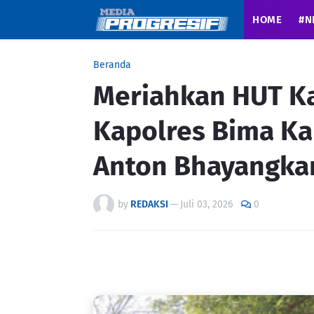
HOME
#N
Beranda
Meriahkan HUT K
Kapolres Bima K
Anton Bhayangkara
by
REDAKSI
—
Juli 03, 2026
0