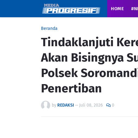
HOME
#N
Beranda
Tindaklanjuti Ke
Akan Bisingnya S
Polsek Soromandi
Penertiban
by
REDAKSI
—
Juli 08, 2026
0