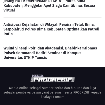
Jelang HUT Kemerdekaan RI Ke-81, Polres Bima
Kabupaten, Menggelar Apel Siaga Kamtibmas Secara
Virtual
Antisipasi Kejahatan di Wilayah Perairan Teluk Bima,
Satpolairud Polres Bima Kabupaten Optimalkan Patroli
Rutin
Wujud Sinergi Polri dan Akademisi, Bhabinkamtibmas
Polsek Soromandi Hadiri Seminar di Kampus
Universitas STKIP Tamsis
Media online sebagai sumber berita dan hiburan dan juga
sebagai pembawa pesan yang persuasif serta PROGRESIF kepada
khalayak umum