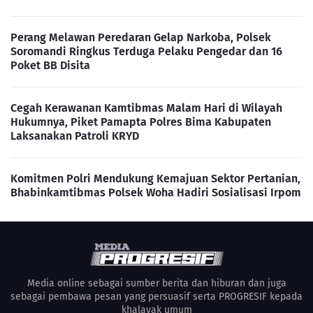
Perang Melawan Peredaran Gelap Narkoba, Polsek
Soromandi Ringkus Terduga Pelaku Pengedar dan 16
Poket BB Disita
Cegah Kerawanan Kamtibmas Malam Hari di Wilayah
Hukumnya, Piket Pamapta Polres Bima Kabupaten
Laksanakan Patroli KRYD
Komitmen Polri Mendukung Kemajuan Sektor Pertanian,
Bhabinkamtibmas Polsek Woha Hadiri Sosialisasi Irpom
Media online sebagai sumber berita dan hiburan dan juga
sebagai pembawa pesan yang persuasif serta PROGRESIF kepada
khalayak umum